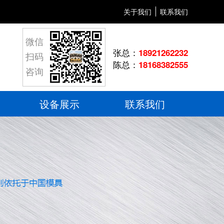
关于我们
联系我们
微信
张总：
18921262232
扫码
陈总：
18168382555
咨询
设备展示
联系我们