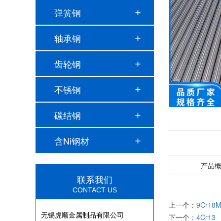
弹簧钢
轴承钢
齿轮钢
不锈钢
碳结钢
含Ni钢材
产品
联系我们
CONTACT US
上一个：
9Cr18
无锡虎顺金属制品有限公司
下一个：
4Cr13